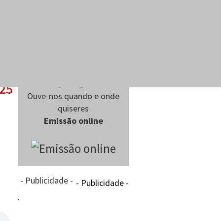
025
Ouve-nos quando e onde
quiseres
Emissão online
- Publicidade -
- Publicidade -