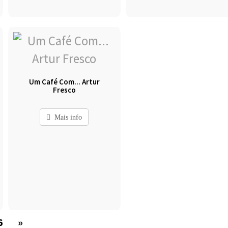
Um Café Com... Artur
Fresco
Mais info
6
»