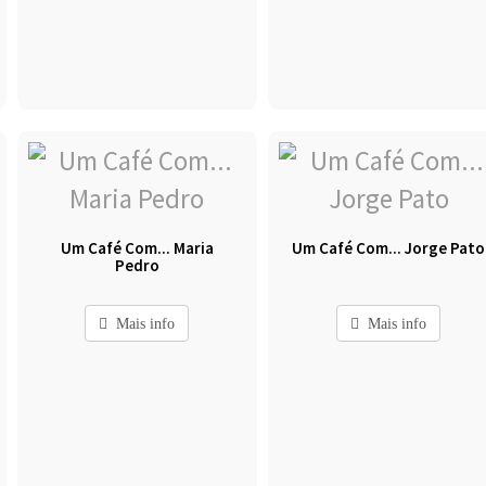
Um Café Com... Maria
Um Café Com... Jorge Pato
Pedro
Mais info
Mais info