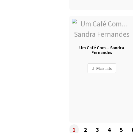
Um Café Com... Sandra
Fernandes
Mais info
1
2
3
4
5