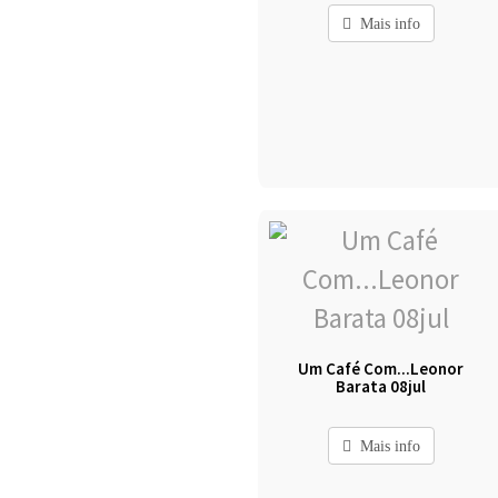
Mais info
Um Café Com...Leonor
Barata 08jul
Mais info