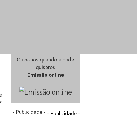
Ouve-nos quando e onde
quiseres
Emissão online
e
 o
- Publicidade -
- Publicidade -