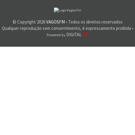
© Copyright
2026
VAGOSFM
• Todos os direitos reservados
Qualquer reprodução sem consentimento, é expressamente proibida •
DIGITAL
RM
Powered by