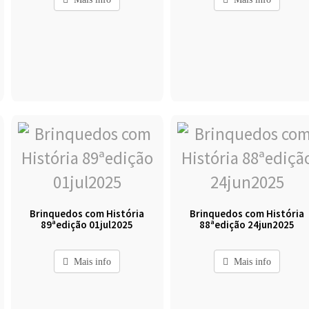
Brinquedos com História
Brinquedos com História
89ªedição 01jul2025
88ªedição 24jun2025
Mais info
Mais info