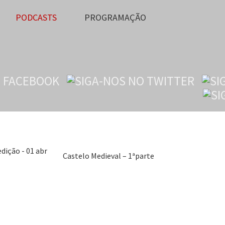
PODCASTS
PROGRAMAÇÃO
tória 79ª edição - 01 abr 2025
Castelo Medieval – 1ªparte