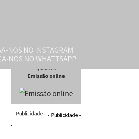
Ouve-nos quando e onde
quiseres
Emissão online
- Publicidade -
- Publicidade -