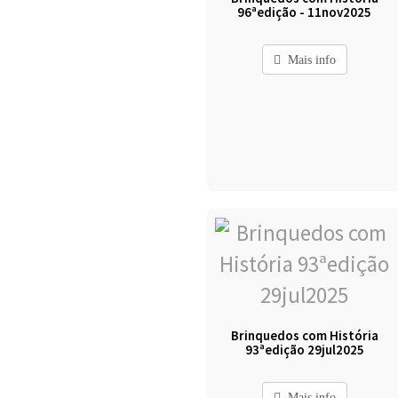
96ªedição - 11nov2025
Mais info
Brinquedos com História
93ªedição 29jul2025
Mais info