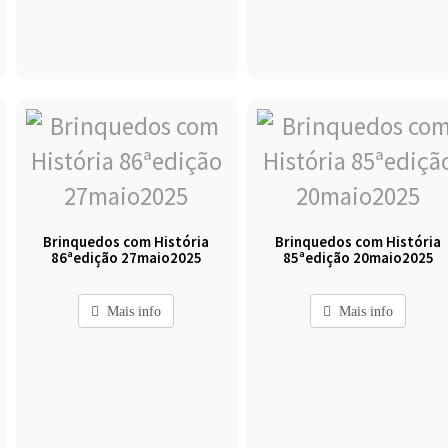
Brinquedos com História
Brinquedos com História
86ªedição 27maio2025
85ªedição 20maio2025
Mais info
Mais info