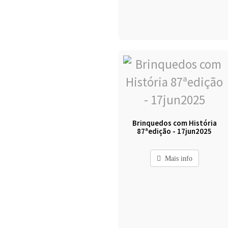
Brinquedos com História
87ªedição - 17jun2025
Mais info