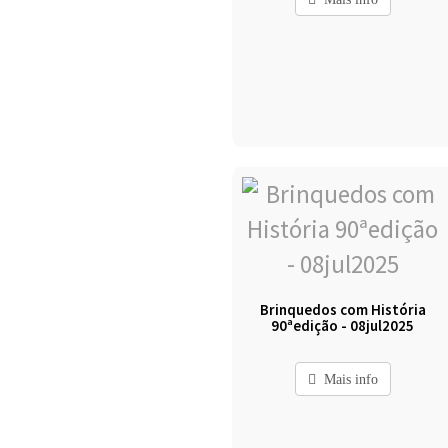
Brinquedos com História
90ªedição - 08jul2025
Mais info