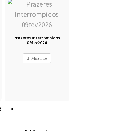
Prazeres Interrompidos
09fev2026
Mais info
6
»