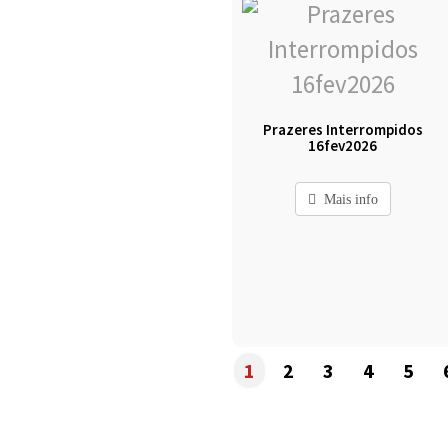
Prazeres Interrompidos
16fev2026
Mais info
1
2
3
4
5