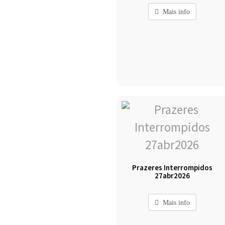
Mais info
Prazeres Interrompidos
27abr2026
Mais info