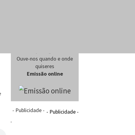
Ouve-nos quando e onde
quiseres
Emissão online
e
- Publicidade -
- Publicidade -