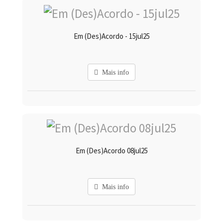
Em (Des)Acordo - 15jul25
Mais info
Em (Des)Acordo 08jul25
Mais info