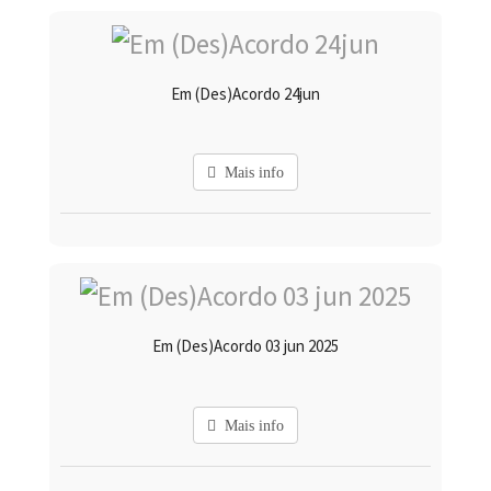
Em (Des)Acordo 24jun
Mais info
Em (Des)Acordo 03 jun 2025
Mais info