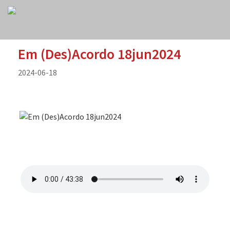
Em (Des)Acordo 18jun2024
2024-06-18