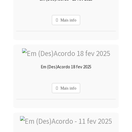
Mais info
Em (Des)Acordo 18 fev 2025
Mais info