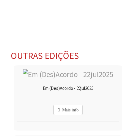
OUTRAS EDIÇÕES
Em (Des)Acordo - 22jul2025
Mais info