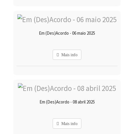
Em (Des)Acordo - 06 maio 2025
Mais info
Em (Des)Acordo - 08 abril 2025
Mais info