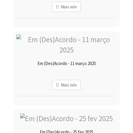
Mais info
Em (Des)Acordo - 11 março 2025
Mais info
Em (Des)Acordo - 25 fev 2025