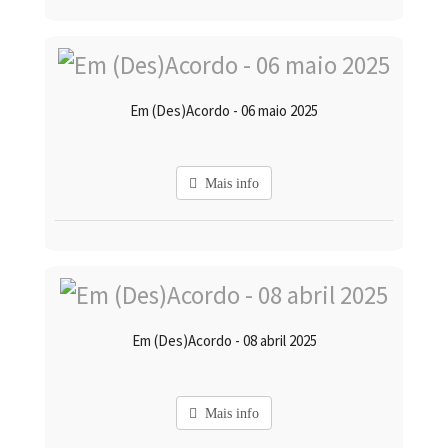
Em (Des)Acordo - 06 maio 2025
Mais info
Em (Des)Acordo - 08 abril 2025
Mais info