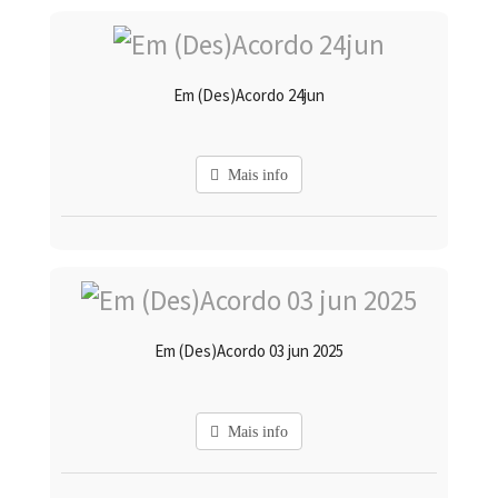
Em (Des)Acordo 24jun
Mais info
Em (Des)Acordo 03 jun 2025
Mais info