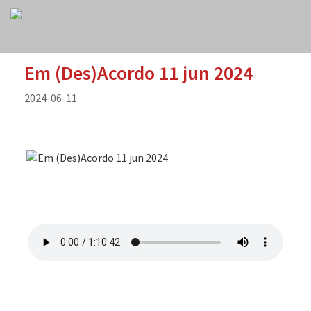
Em (Des)Acordo 11 jun 2024
2024-06-11