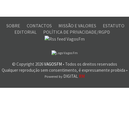
SOBRE
CONTACTOS
MISSÃO E VALORES
ESTATUTO
EDITORIAL
POLÍTICA DE PRIVACIDADE/RGPD
© Copyright
2026
VAGOSFM
• Todos os direitos reservados
Qualquer reprodução sem consentimento, é expressamente proibida •
DIGITAL
RM
Powered by