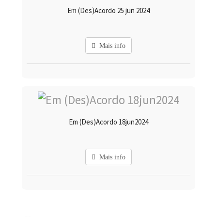
Em (Des)Acordo 25 jun 2024
Mais info
Em (Des)Acordo 18jun2024
Mais info