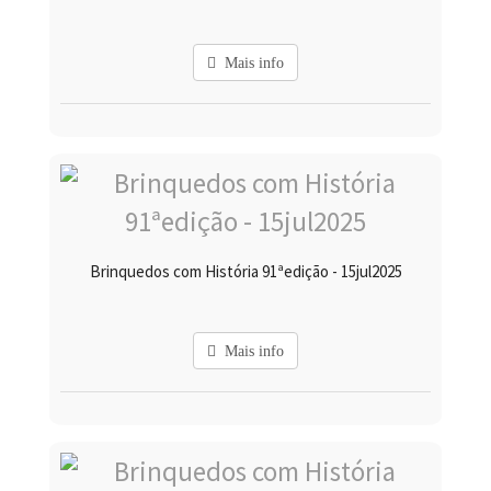
Mais info
Brinquedos com História 91ªedição - 15jul2025
Mais info