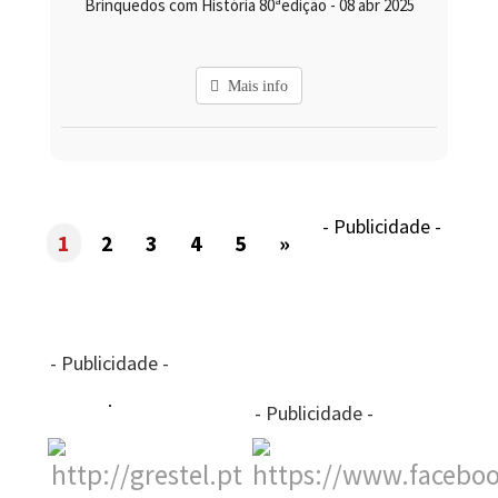
Brinquedos com História 80ªedição - 08 abr 2025
Mais info
- Publicidade -
1
2
3
4
5
»
- Publicidade -
- Publicidade -