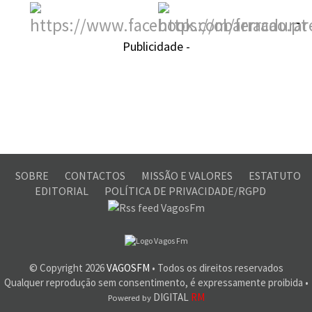
-
Publicidade -
SOBRE
CONTACTOS
MISSÃO E VALORES
ESTATUTO
EDITORIAL
POLÍTICA DE PRIVACIDADE/RGPD
© Copyright
2026
VAGOSFM
• Todos os direitos reservados
Qualquer reprodução sem consentimento, é expressamente proibida •
DIGITAL
RM
Powered by