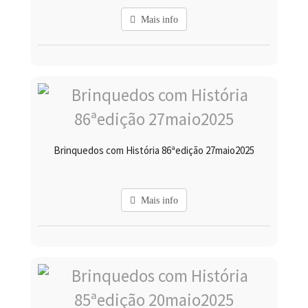
Mais info
Brinquedos com História 86ªedição 27maio2025
Mais info