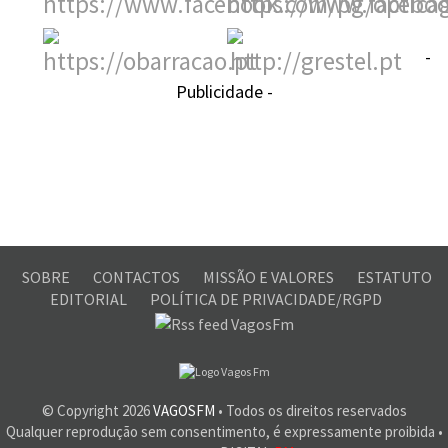
-
Publicidade -
SOBRE
CONTACTOS
MISSÃO E VALORES
ESTATUTO
EDITORIAL
POLÍTICA DE PRIVACIDADE/RGPD
© Copyright
2026
VAGOSFM
• Todos os direitos reservados
Qualquer reprodução sem consentimento, é expressamente proibida •