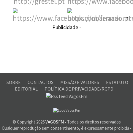
-
Publicidade -
SOBRE
CONTACTOS
MISSÃO E VALORES
ESTATUTO
EDITORIAL
POLÍTICA DE PRIVACIDADE/RGPD
© Copyright
2026
VAGOSFM
• Todos os direitos reservados
Qualquer reprodução sem consentimento, é expressamente proibida •