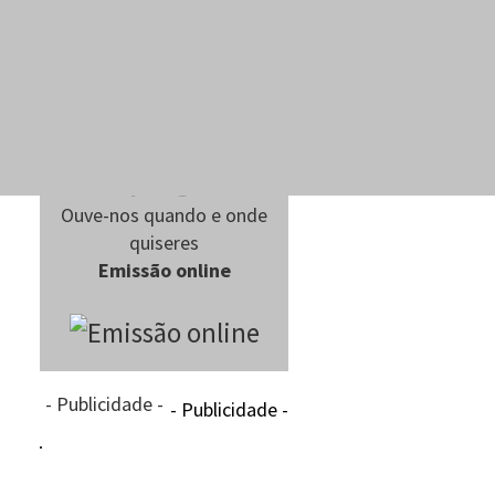
Ouve-nos quando e onde
quiseres
Emissão online
- Publicidade -
- Publicidade -