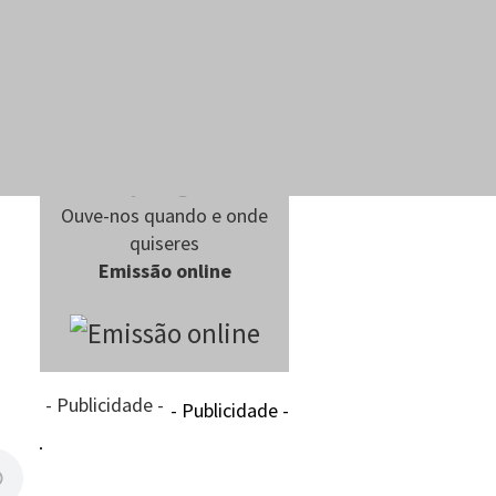
Ouve-nos quando e onde
quiseres
Emissão online
- Publicidade -
- Publicidade -