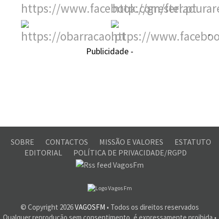
-
Publicidade -
SOBRE
CONTACTOS
MISSÃO E VALORES
ESTATUTO
EDITORIAL
POLÍTICA DE PRIVACIDADE/RGPD
© Copyright
2026
VAGOSFM
• Todos os direitos reservados
Qualquer reprodução sem consentimento, é expressamente proibida •