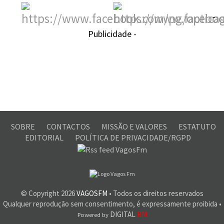
-
Publicidade -
SOBRE
CONTACTOS
MISSÃO E VALORES
ESTATUTO
EDITORIAL
POLÍTICA DE PRIVACIDADE/RGPD
© Copyright
2026
VAGOSFM
• Todos os direitos reservados
Qualquer reprodução sem consentimento, é expressamente proibida •
DIGITAL
RM
Powered by