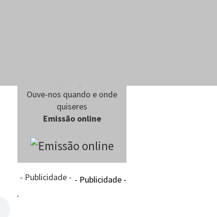
Ouve-nos quando e onde
quiseres
Emissão online
- Publicidade -
- Publicidade -