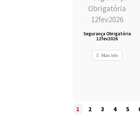
Segurança Obrigatória
12fev2026
Mais info
1
2
3
4
5