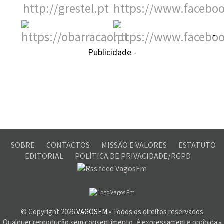
-
Publicidade -
SOBRE
CONTACTOS
MISSÃO E VALORES
ESTATUTO
EDITORIAL
POLÍTICA DE PRIVACIDADE/RGPD
© Copyright
2026
VAGOSFM
• Todos os direitos reservados
Qualquer reprodução sem consentimento, é expressamente proibida •