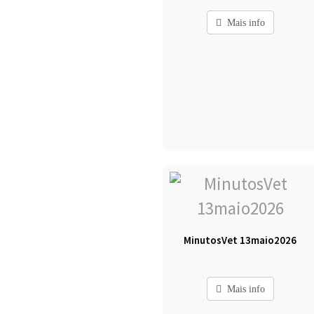
Mais info
MinutosVet 13maio2026
Mais info