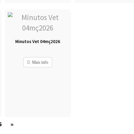
Minutos Vet 04mç2026
Mais info
6
»