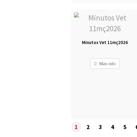
Minutos Vet 11mç2026
Mais info
1
2
3
4
5