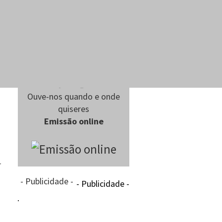
Ouve-nos quando e onde
quiseres
Emissão online
r
- Publicidade -
- Publicidade -