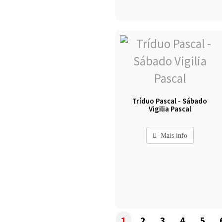
Tríduo Pascal - Sábado
Vigilia Pascal
Mais info
1
2
3
4
5