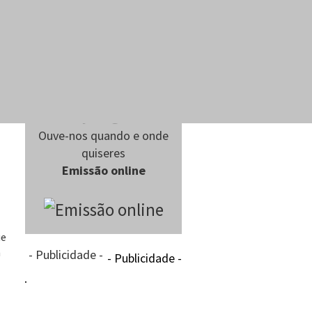
Ouve-nos quando e onde
quiseres
Emissão online
ue
m
- Publicidade -
- Publicidade -