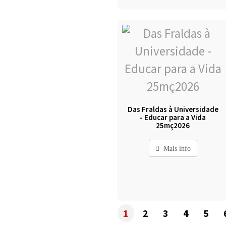
Das Fraldas à Universidade
- Educar para a Vida
25mç2026
Mais info
1
2
3
4
5