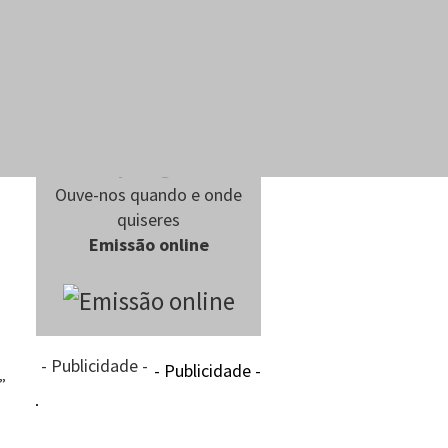
Ouve-nos quando e onde
quiseres
Emissão online
- Publicidade -
- Publicidade -
”