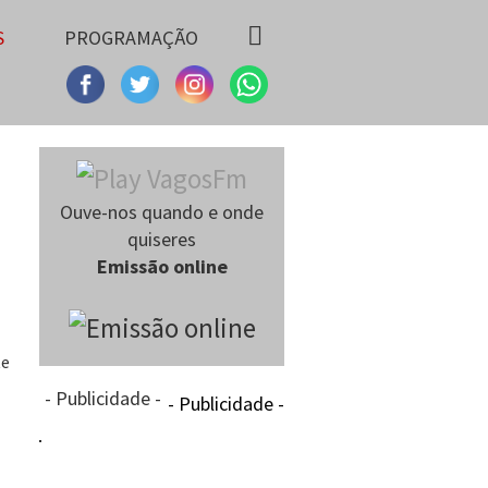
S
PROGRAMAÇÃO
Ouve-nos quando e onde
quiseres
Emissão online
te
- Publicidade -
- Publicidade -