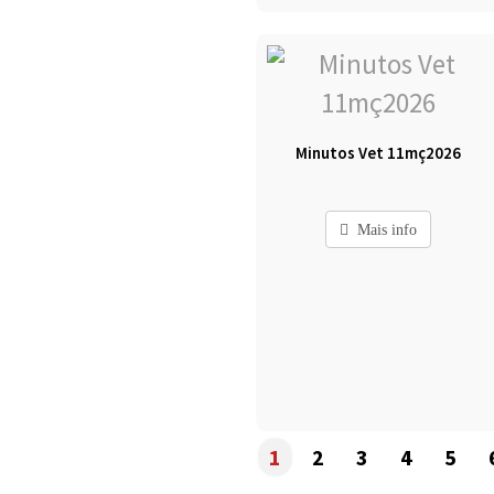
Minutos Vet 11mç2026
Mais info
1
2
3
4
5