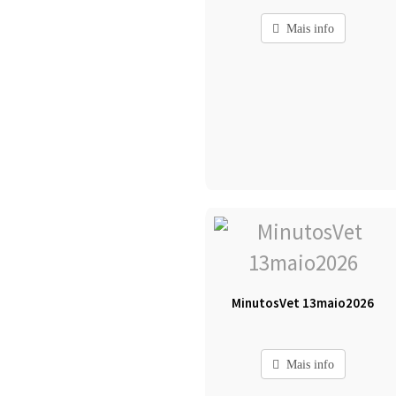
Mais info
MinutosVet 13maio2026
Mais info