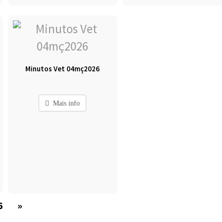
Minutos Vet 04mç2026
Mais info
6
»