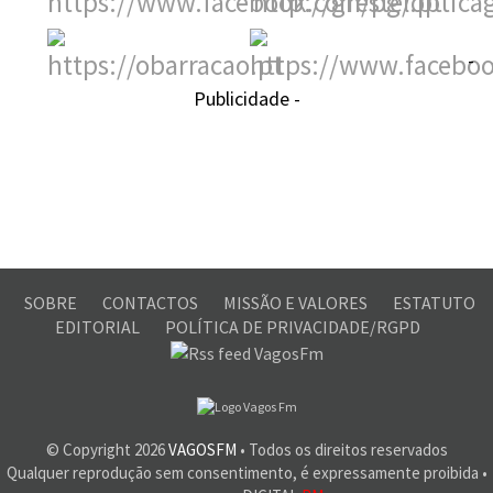
-
Publicidade -
SOBRE
CONTACTOS
MISSÃO E VALORES
ESTATUTO
EDITORIAL
POLÍTICA DE PRIVACIDADE/RGPD
© Copyright
2026
VAGOSFM
• Todos os direitos reservados
Qualquer reprodução sem consentimento, é expressamente proibida •