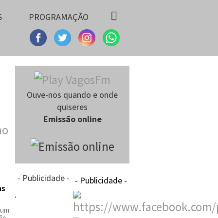
S
PROGRAMAÇÃO
Ouve-nos quando e onde
quiseres
Emissão online
- Publicidade -
- Publicidade -
as
 um
ão