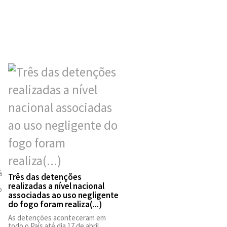
à
Três das detenções
realizadas a nível nacional
o
associadas ao uso negligente
do fogo foram realiza(...)
As detenções aconteceram em
todo o País até dia 17 de abril.