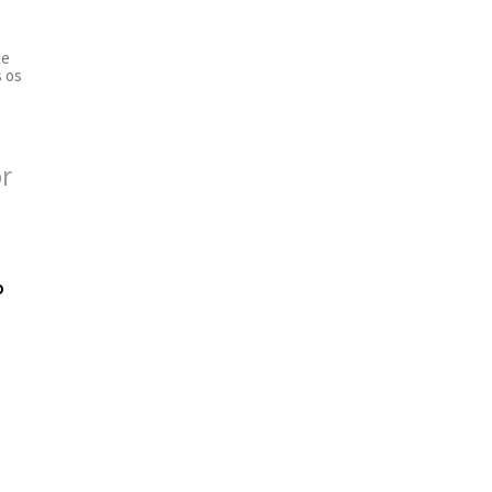
de
s os
o