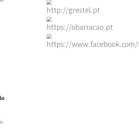
ão
iu