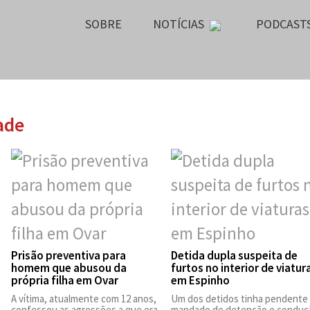
SOBRE
NOTÍCIAS
PODCAST
ade
Prisão preventiva para
Detida dupla suspeita de
homem que abusou da
furtos no interior de viatur
própria filha em Ovar
em Espinho
A vítima, atualmente com 12 anos,
Um dos detidos tinha pendente
confessou as agressões a que era
mandado de detenção e conduç