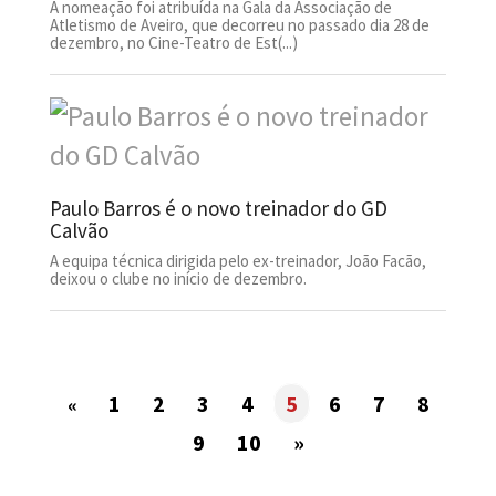
A nomeação foi atribuída na Gala da Associação de
Atletismo de Aveiro, que decorreu no passado dia 28 de
dezembro, no Cine-Teatro de Est(...)
Paulo Barros é o novo treinador do GD
Calvão
A equipa técnica dirigida pelo ex-treinador, João Facão,
deixou o clube no início de dezembro.
1
2
3
4
5
6
7
8
«
9
10
»